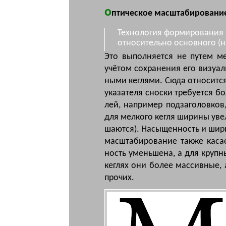
о
птическое масштабировани
Технология формирования
относительно основного (н
Это вы­пол­ня­ет­ся не пу­тем ме­х
учё­том со­хра­не­ния его ви­зу­аль
ны­ми кег­ля­ми. Сю­да от­но­сит­
ука­за­те­ля снос­ки тре­бу­ет­ся 
лей, на­при­мер под­за­го­лов­ко
для мел­ко­го кег­ля ши­ри­ны уве­
ша­ют­ся). На­сы­щен­ность и ши­р
мас­шта­би­ро­ва­ние так­же ка­са­
ность умень­ше­на, а для круп­ных
кег­лях они бо­лее мас­сив­ные, 
про­чих.