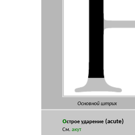
Основной штрих
о
(acute)
строе ударение
См.
акут