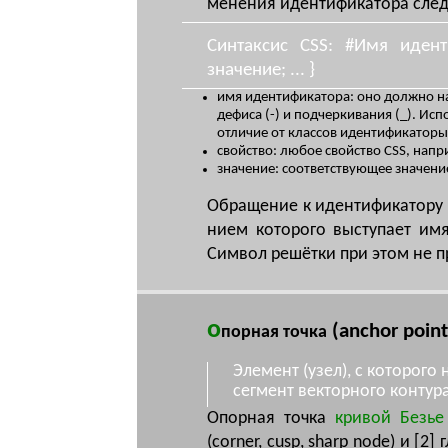
ме­не­ния иден­ти­фи­ка­то­ра сле­
Синтаксис CSS: #Имя иденти
значение; ... }
имя идентификатора: оно должно на
дефиса (-) и подчеркивания (_). Ис
отличие от классов идентификаторы
свойство: любое свойство CSS, напри
значение: соответствующее значение,
Об­ра­ще­ние к иден­ти­фи­ка­то­ру 
ни­ем ко­то­ро­го вы­сту­па­ет им
Сим­вол ре­шёт­ки при этом не при
о
(anchor point
порная точка
Элемент (узел), с которого
сегмент векторного контура
Опор­ная точ­ка
кри­вой Безье
(corner, cusp, sharp node) и [2] 