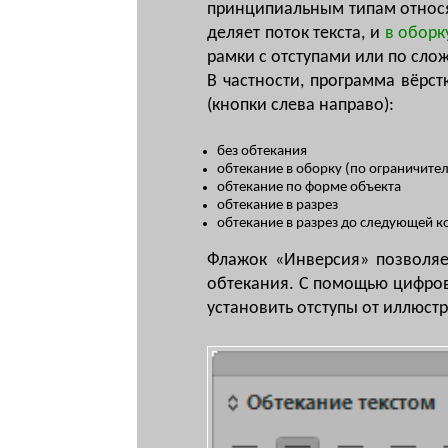
прин­ци­пи­аль­ным ти­пам от­но­с
де­ля­ет по­ток текс­та, и
в обор­к
рам­ки с от­сту­па­ми или по сло
В част­нос­ти, про­грам­ма вёрст
(кноп­ки сле­ва на­пра­во):
без обтекания
обтекание в оборку (по ограничите
обтекание по форме объекта
обтекание в разрез
обтекание в разрез до следующей к
Фла­жок «Ин­вер­сия» по­зво­ля­
об­те­ка­ния. С по­мощью циф­ро­в
ус­та­но­вить от­сту­пы от ил­люст