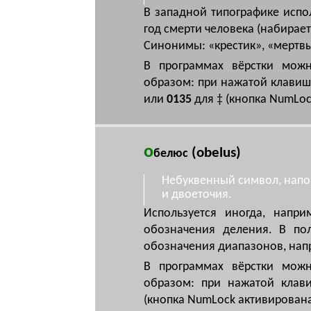
В западной типографике испол
год смерти человека (набирает
Cинонимы: «крестик», «мертвы
В программах вёрстки мож
образом: при нажатой клави
или
0135
для ‡ (кнопка NumLoc
о
(obelus)
белюс
Небуквенный символ, нап
и двоеточия.
Используется иногда, напри
обозначения деления. В пол
обозначения диапазонов, напр
В программах вёрстки мож
образом: при нажатой кла
(кнопка NumLock активирована