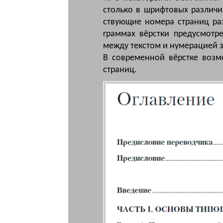
столь­ко в шриф­то­вых раз­ли­чи­
ству­ю­щие но­ме­ра стра­ниц ра
грам­мах вёрст­ки пред­ус­мот­
меж­ду текс­том и ну­ме­ра­ци­ей 
В со­вре­мен­ной вёрст­ке воз­
стра­ниц.