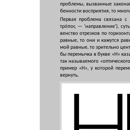
проб­ле­мы, вы­зван­ные за­ко­на­
бен­нос­ти вос­при­я­тия, то мно­ги
Первая проблема связана с а
τρόπος — ‘на­прав­ле­ние’), суть
венст­во от­рез­ков по го­ри­зон­т
рав­ные, то они и ка­жут­ся рав­
мой рав­ные, то зри­тель­но центр
бы пе­ре­мыч­ка в бук­ве «H» ка­з
так на­зы­ва­емо­го «оп­ти­чес­ко­
при­мер «H», у ко­то­рой пе­ре­мы
вер­нуть.