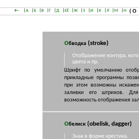
←
|
А
|
Б
|
В
|
Г
|
Д
|
ЕЁ
|
Ж
|
З
|
И
|
К
|
Л
|
М
|
Н
( О
о
(stroke)
бводка
Отображение контура, кот
цвета и пр.
Шрифт по умолчанию отобр
прикладные программы позво
при этом возможны искажен
заливки его штрихов. Дл
возможность отображения зал
о
(obelisk, dagger)
белиск
Знак в форме крестика.