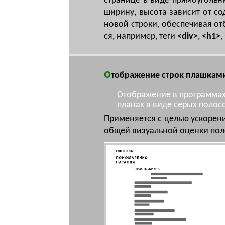
стра­ни­це в ви­де пря­мо­у­голь­
ши­ри­ну, вы­со­та за­ви­сит от со
но­вой стро­ки, обес­пе­чи­вая от
ся, на­при­мер, те­ги
<div>
,
<h1>
,
о
тображение строк плашкам
Отображение в программах
планах в виде серых полос
Применяется с целью ускорени
общей визуальной оценки пол