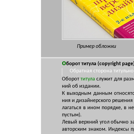
Пример обложки
о
борот титула
(copyright page
Обратная сторона титульно
Обо­рот
ти­ту­ла
слу­жит для раз­м
ний об из­да­нии.
К вы­ход­ным дан­ным от­но­сят­с
ния и ди­зай­нерс­ко­го ре­ше­ния 
ла­гать­ся в ином по­ряд­ке, в не
пус­тым).
Ле­вый верх­ний угол обыч­но за­
ав­торс­ким зна­ком. Ин­дек­сы пр