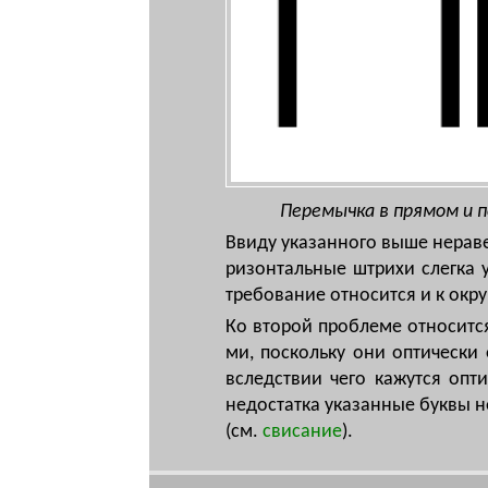
Перемычка в прямом и 
Вви­ду ука­зан­но­го вы­ше не­ра­ве
ри­зон­таль­ные штри­хи слег­ка 
тре­бо­ва­ние от­но­сит­ся и к ок­р
Ко вто­рой проб­ле­ме от­но­сит­ся
ми, по­сколь­ку они оп­ти­чес­ки о
вслед­ствии че­го ка­жут­ся оп­ти
не­дос­тат­ка ука­зан­ные бук­вы н
(см.
сви­са­ние
).