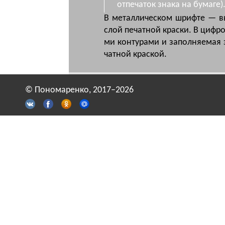
отпечаток знака на бумаге)
В ме­тал­ли­чес­ком шриф­те — вы­
слой пе­чат­ной крас­ки. В циф­р
ми кон­ту­ра­ми и за­пол­ня­е­мая 
чат­ной крас­кой.
© Пономаренко, 2017–