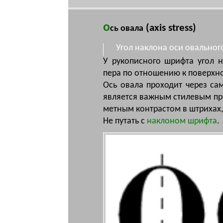
о
(axis stress)
сь овала
Угол наклона оси овальног
У руко­пис­но­го шриф­та угол нак
пе­ра по от­но­ше­нию к по­верх­нос
Ось ова­ла про­хо­дит че­рез са
яв­ля­ет­ся важ­ным сти­ле­вым пр
мет­ным конт­рас­том в штри­хах,
Не путать с
наклоном шрифта
.