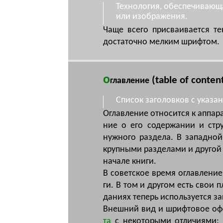
Технология, обеспечивающа
или изображения.
Чаще всего присваивается те
достаточно мелким шрифтом.
о
(table of conten
главление
Список заголовков с указа
Ог­лав­ле­ние от­но­сит­ся к ап­па­
ние о его со­дер­жа­нии и струк
нуж­но­го раз­де­ла. В за­пад­ной
круп­ны­ми раз­де­ла­ми и дру­гой
на­ча­ле кни­ги.
В со­вет­ское вре­мя ог­лав­ле­ние
ги. В том и дру­гом есть свои пл
да­ни­ях те­перь ис­поль­зу­ет­ся з
Внеш­ний вид и шриф­то­вое офор
та
с не­ко­то­ры­ми от­ли­чи­ями: 