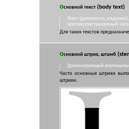
о
(body text)
сновной текст
Текст (документа, издания
противопоставляемый заго
Для таких текстов предназна
о
(stem
сновной штрих, штамб
Доминирующий вертикальн
Часто основные штрихи выпо
штрихи.