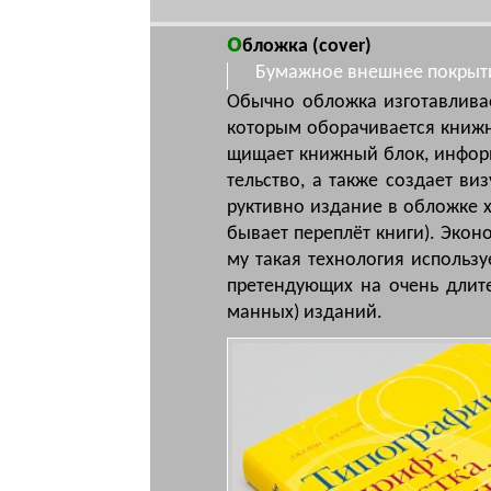
о
бложка
(cover)
Бумажное внешнее покрыт
Обычно облож­ка из­го­тав­ли­ва­е
ко­то­рым обо­ра­чи­ва­ет­ся кни
щи­ща­ет книж­ный блок, ин­фор­ми
тель­ство, а так­же соз­да­ет ви­
рук­тив­но из­да­ние в об­лож­ке ха
бы­ва­ет пе­ре­плёт кни­ги). Эко­н
му та­кая тех­но­ло­гия ис­поль­зу
пре­тен­дую­щих на очень дли­те
ман­ных) из­да­ний.