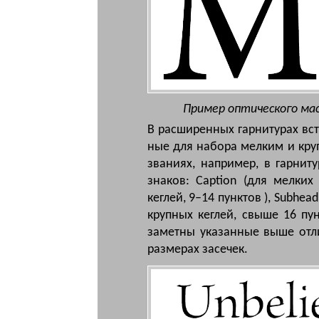
Пример оптического мас
В рас­ши­рен­ных гар­ни­ту­рах вст
ные для на­бо­ра мел­ким и круп­
зва­ни­ях, на­при­мер, в гар­н
знаков: Caption (для мелких 
кеглей, 9–14 пунктов ), Subhea
крупных кеглей, свыше 16 пу
заметны указанные выше отли
размерах засечек.