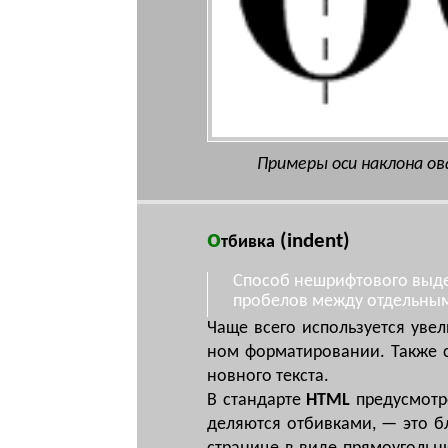
Примеры оси наклона ов
о
(indent)
тбивка
Способ нешрифтового выде
пробелов между отдельны
Ча­ще все­го ис­поль­зу­ет­ся уве
ном фор­ма­ти­ро­ва­нии. Так­же с
нов­но­го текс­та.
В стан­дар­те
HTML
пре­ду­смот­р
де­ля­ют­ся от­бив­ка­ми, — это б