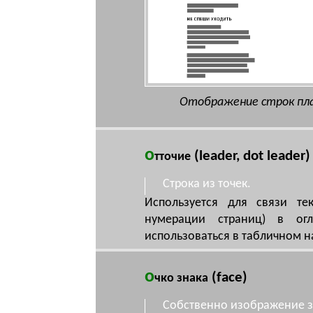
Отображение строк пл
о
(leader, dot leader)
тточие
Строка из точек.
Используется для связи те
нумерации страниц) в огл
использоваться в табличном н
о
(face)
чко знака
Собственно изображение з