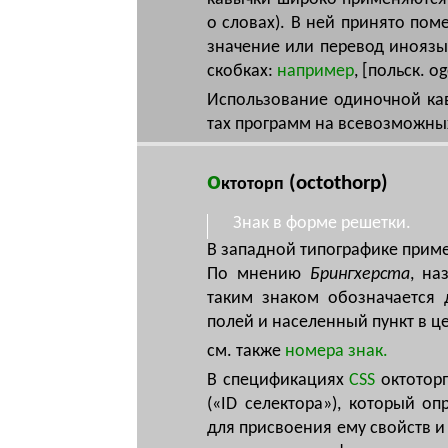
о сло­вах). В ней при­ня­то по­ме
зна­че­ние или пе­ре­вод ино­я­зы
скоб­ках:
на­при­мер
, [польск. og
Ис­поль­зо­ва­ние оди­ноч­ной ка­в
тах про­грамм на все­воз­мож­ны
о
(octothorp)
ктоторп
Знак в форме решетки.
В западной типографике приме
По мнению
, на
Брингхерста
таким знаком обозначается д
полей и населенный пункт в ц
см. также
номера знак.
В спе­ци­фи­ка­ци­ях
CSS
ок­то­торп
(«ID се­лек­то­ра»), ко­то­рый оп
для при­сво­е­ния ему свойств и 