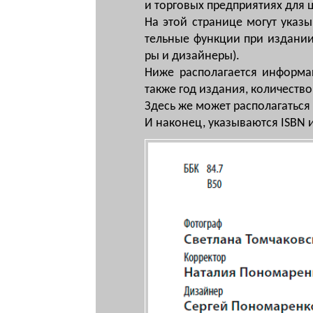
и тор­го­вых пред­при­яти­ях для ц
На этой стра­ни­це мо­гут ука­зы­
тель­ные функ­ции при из­да­нии (р
ры и ди­зай­не­ры).
Ни­же рас­по­ла­га­ет­ся ин­фор­ма
так­же год из­да­ния, ко­ли­чест­в
Здесь же мо­жет рас­по­ла­гать­ся 
И на­ко­нец, ука­зы­ва­ют­ся ISBN 